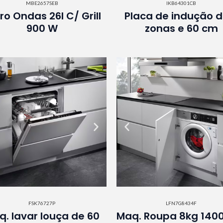
MBE2657SEB
IKB64301CB
ro Ondas 26l C/ Grill
Placa de indução d
900 W
zonas e 60 cm
FSK76727P
LFN7G8434F
. lavar louça de 60
Maq. Roupa 8kg 140