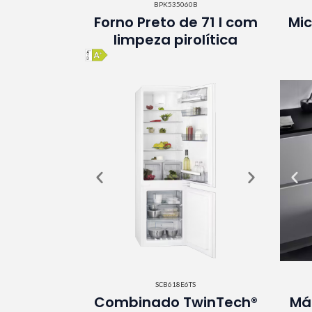
BPK535060B
Forno Preto de 71 l com
Mic
limpeza pirolítica
SCB618E6TS
Combinado TwinTech®
Máq