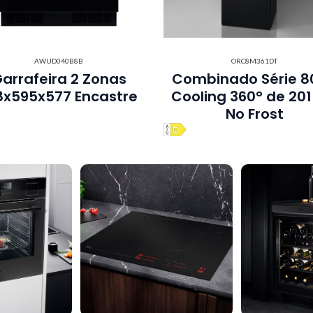
AWUD040B8B
ORC8M361DT
arrafeira 2 Zonas
Combinado Série 8
8x595x577 Encastre
Cooling 360° de 20
No Frost