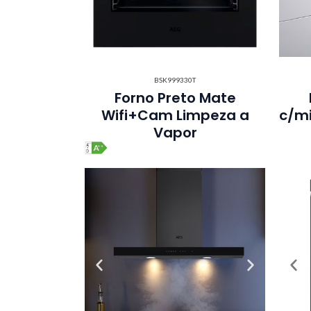
BSK999330T
Forno Preto Mate
Wifi+Cam Limpeza a
c/mi
Vapor