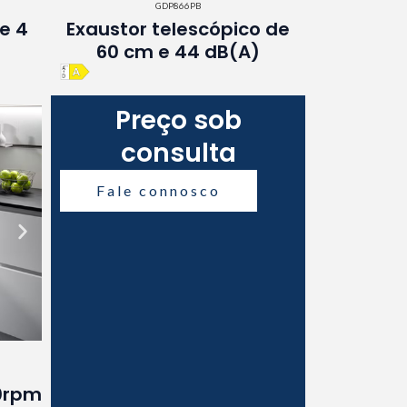
GDP866PB
e 4
Exaustor telescópico de
60 cm e 44 dB(A)
Preço sob
consulta
Fale connosco
0rpm