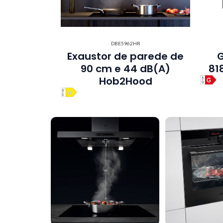
DBE5962HR
Exaustor de parede de
G
90 cm e 44 dB(A)
81
Hob2Hood