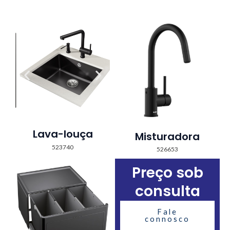
Lava-louça
Misturadora
523740
526653
Preço sob
consulta
Fale
connosco