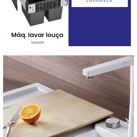
connosco
Máq. lavar louça
526200