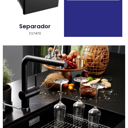
Separador
517470