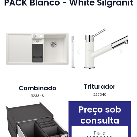
PACK Blanco - White Silgranit
Triturador
Combinado
525040
523348
Preço sob
consulta
Fale