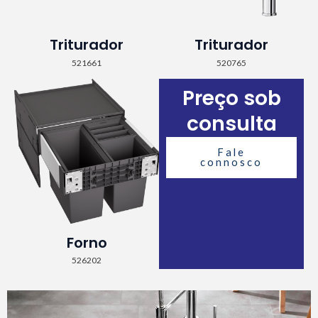
Triturador
Triturador
521661
520765
Preço sob
consulta
Fale
connosco
Forno
526202