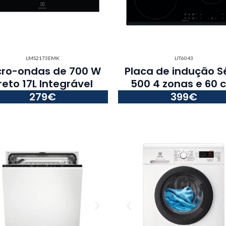
LMS2173EMK
LIT6043
cro-ondas de 700 W
Placa de indução S
reto 17L Integrável
500 4 zonas e 60 
279€
399€