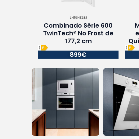
LNT6NE18S
Combinado Série 600
M
TwinTech® No Frost de
e
177,2 cm
Qui
899€