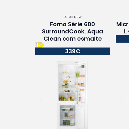
EOF3H40BW
Forno Série 600
Mic
SurroundCook, Aqua
L
Clean com esmalte
339€