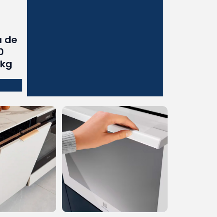
a de
0
 kg