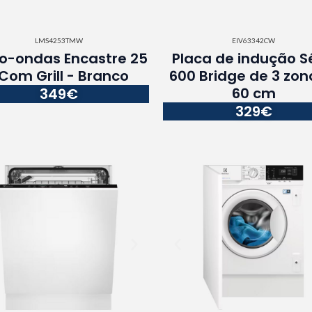
LMS4253TMW
EIV63342CW
ro-ondas Encastre 25
Placa de indução S
 Com Grill - Branco
600 Bridge de 3 zon
60 cm
349€
329€