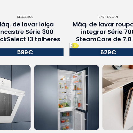
KEQC7200L
EN7F4722AN
áq. de lavar loiça
Máq. de lavar roup
ncastre Série 300
integrar Série 70
ckSelect 13 talheres
SteamCare de 7.0
599€
629€