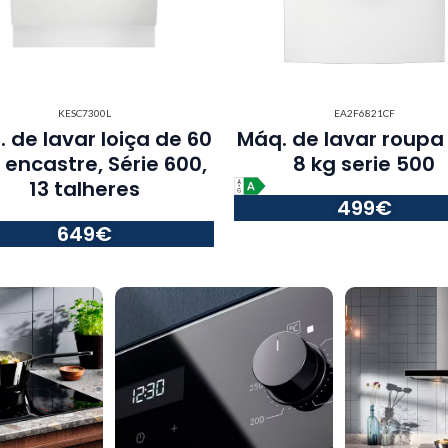
KESC7300L
EA2F6821CF
 de lavar loiça de 60
Máq. de lavar roupa 
 encastre, Série 600,
8 kg serie 500
13 talheres​
499€
649€