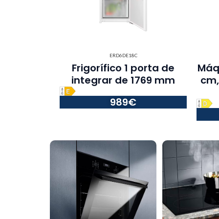
ERD6DE18C
Frigorífico 1 porta de
Máq.
integrar de 1769 mm​
cm,
989€