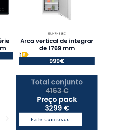
EUN7NE18C
érie
Arca vertical de integrar
cm
de 1769 mm
999€
Total conjunto
4163 €
Preço pack
3299 €
Fale connosco