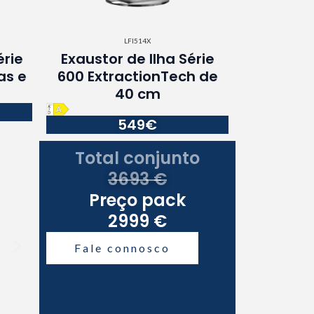
LFI514X
érie
Exaustor de Ilha Série
as e
600 ExtractionTech de
40 cm
549€
Total conjunto
3693 €
Preço pack
2999 €
Fale connosco