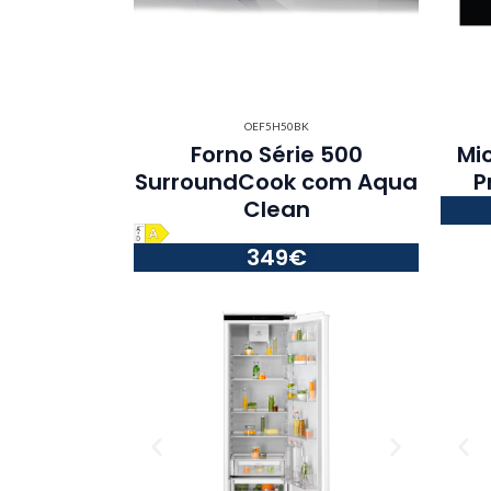
OEF5H50BK
Forno Série 500
Mi
SurroundCook com Aqua
P
Clean
349€