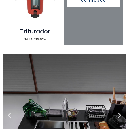
connosco
Triturador
134.0715.096