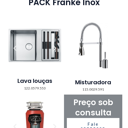
PACK Franke Inox
Lava louças
Misturadora
122.0579.553
115.0029.591
Preço sob
consulta
Fale