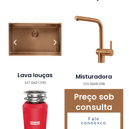
Lava louças
Misturadora
127.0627.592
115.0628.208
Preço sob
consulta
Fale
connosco