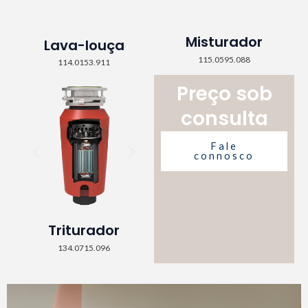
Misturador
Lava-louça
115.0595.088
114.0153.911
Preço sob
consulta
Fale
connosco
Triturador
134.0715.096