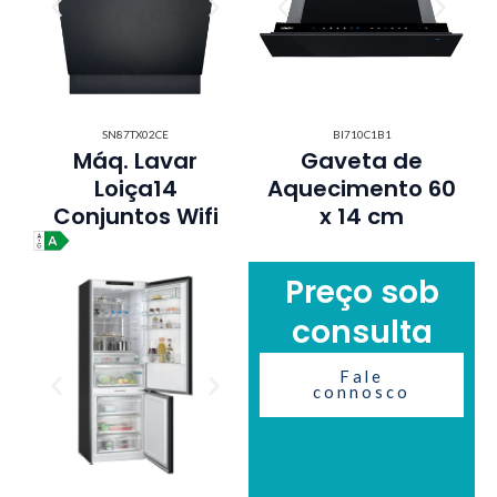
SN87TX02CE
BI710C1B1
Máq. Lavar
Gaveta de
Loiça14
Aquecimento 60
Conjuntos Wifi
x 14 cm
Preço sob
consulta
Fale
connosco