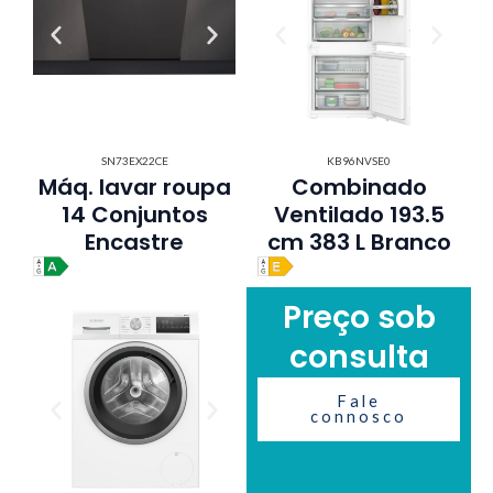
SN73EX22CE
KB96NVSE0
Máq. lavar roupa
Combinado
14 Conjuntos
Ventilado 193.5
Encastre
cm 383 L Branco
Preço sob
consulta
Fale
connosco