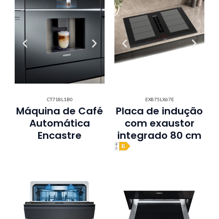
CT718L1B0
EX875LX67E
Máquina de Café
Placa de indução
Automática
com exaustor
Encastre
integrado 80 cm