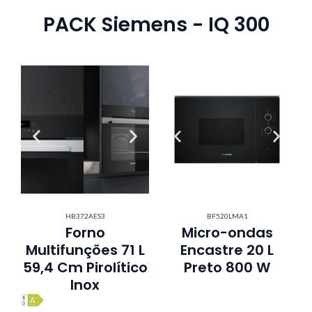
PACK Siemens - IQ 300
HB372AES3
BF520LMA1
Forno
Micro-ondas
Multifunções 71 L
Encastre 20 L
59,4 Cm Pirolítico
Preto 800 W
Inox