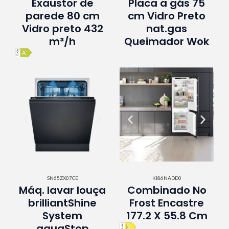
Exaustor de
Placa a gás 75
parede 80 cm
cm Vidro Preto
Vidro preto 432
nat.gas
m³/h
Queimador Wok
SN65ZX07CE
KI86NADD0
Máq. lavar louça
Combinado No
brilliantShine
Frost Encastre
System
177.2 X 55.8 Cm
aquaStop