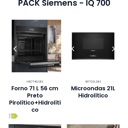
PACK Siemens - IQ 700
HB774G1B1
BF722L1B1
Forno 71 L 56 cm
Microondas 21L
Preto
Hidrolítico
Pirolítico+Hidrolíti
co