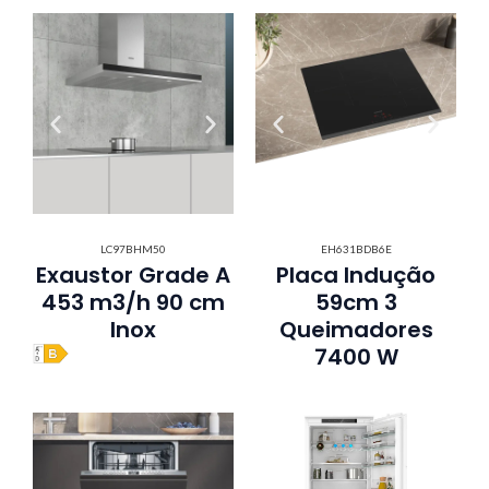
LC97BHM50
EH631BDB6E
Exaustor Grade A
Placa Indução
453 m3/h 90 cm
59cm 3
Inox
Queimadores
7400 W