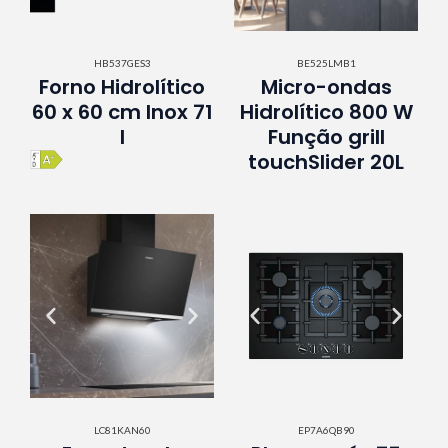
HB537GES3
BE525LMB1
Forno Hidrolítico
Micro-ondas
60 x 60 cm Inox 71
Hidrolítico 800 W
l
Função grill
touchSlider 20L
LC81KAN60
EP7A6QB90